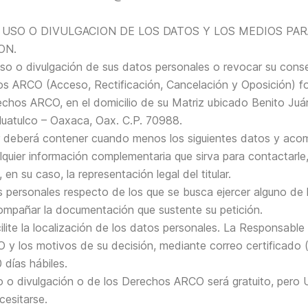
L USO O DIVULGACION DE LOS DATOS Y LOS MEDIOS PA
ON.
uso o divulgación de sus datos personales o revocar su cons
os ARCO (Acceso, Rectificación, Cancelación y Oposición) for
echos ARCO, en el domicilio de su Matriz ubicado Benito Juáre
uatulco – Oaxaca, Oax. C.P. 70988.
rior deberá contener cuando menos los siguientes datos y ac
alquier información complementaria que sirva para contactarle,
n su caso, la representación legal del titular.
atos personales respecto de los que se busca ejercer alguno 
acompañar la documentación que sustente su petición.
lite la localización de los datos personales. La Responsable
 y los motivos de su decisión, mediante correo certificado (
 días hábiles.
so o divulgación o de los Derechos ARCO será gratuito, pero 
esitarse.