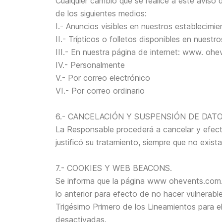
Cualquier cambio que se realice a este aviso 
de los siguientes medios:
I.- Anuncios visibles en nuestros establecimie
II.- Trípticos o folletos disponibles en nuestr
III.- En nuestra página de internet: www. oh
IV.- Personalmente
V.- Por correo electrónico
VI.- Por correo ordinario
6.- CANCELACIÓN Y SUSPENSIÓN DE DAT
La Responsable procederá a cancelar y efectu
justificó su tratamiento, siempre que no exist
7.- COOKIES Y WEB BEACONS.
Se informa que la página www ohevents.com.
lo anterior para efecto de no hacer vulnerable
Trigésimo Primero de los Lineamientos para e
desactivadas.