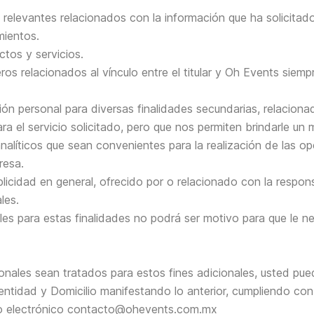
s relevantes relacionados con la información que ha solicitado
mientos.
tos y servicios.
eros relacionados al vínculo entre el titular y Oh Events siem
ión personal para diversas finalidades secundarias, relacionad
a el servicio solicitado, pero que nos permiten brindarle un m
nalíticos que sean convenientes para la realización de las op
resa.
blicidad en general, ofrecido por o relacionado con la respon
les.
es para estas finalidades no podrá ser motivo para que le ne
nales sean tratados para estos fines adicionales, usted pu
entidad y Domicilio manifestando lo anterior, cumpliendo con 
reo electrónico contacto@ohevents.com.mx