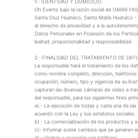
1.- IDENTIDAD Y DOMICILIO.
Oh Events bajo la razón social de OMAR HIGA
Santa Cruz Huatulco, Santa María Huatulco –
al derecho de privacidad y a la autodetermin
Datos Personales en Posesión de los Particula
lealtad, proporcionalidad y responsabilidad.
2.- FINALIDAD DEL TRATAMIENTO DE DAT
La responsable hará el tratamiento de los dato
como nombre completo, dirección, teléfonos fi
ocupación, número, tipo y vigencia de su licen
capturan las diversas cámaras de video a travé
del responsable, para los siguientes fines princ
a).- La ejecución de todas y cada una de las
acuerdo con la Ley y sus estatutos sociales.
b).- La comercialización de los productos y s
c)- Informar sobre cambios que se generen e
d).- Ventas y asesorías por teléfono.