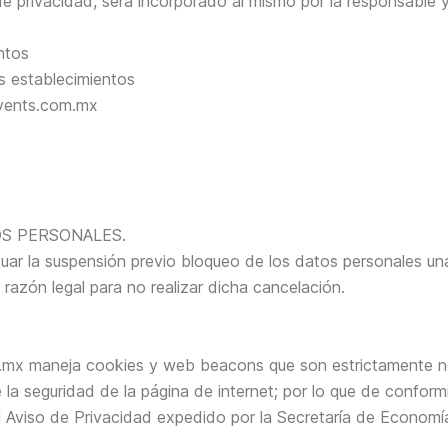
de privacidad, será incorporado al mismo por la responsable 
ntos
os establecimientos
events.com.mx
OS PERSONALES.
ar la suspensión previo bloqueo de los datos personales una
a razón legal para no realizar dicha cancelación.
mx maneja cookies y web beacons que son estrictamente ne
 la seguridad de la página de internet; por lo que de conformi
l Aviso de Privacidad expedido por la Secretaría de Economí