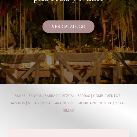
VER CATALOGO
BACKS
|
BANCAS
|
BARRA DE MEZCAL
|
BARRAS
|
COMPLEMENTOS
|
GAZEBOS
|
MESAS
|
MESAS PARA NOVIOS
|
MOBILIARIO COCTEL
|
PISTAS
|
SILLAS