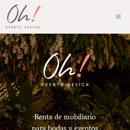
Skip
Main
to
Men
content
Renta de mobiliario
para bodas y eventos